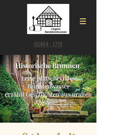
05464 - 1719
Historische Brunnen
Leise plätscherndes
Brunnenwasser
erzählt Geschichten aus uralten
Zeiten...