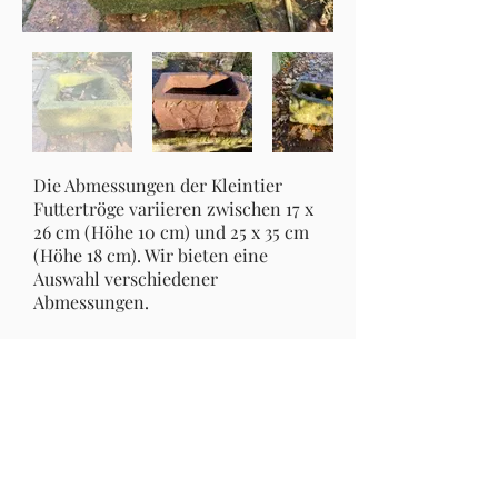
Die Abmessungen der Kleintier
Futtertröge variieren zwischen 17 x
26 cm (Höhe 10 cm) und 25 x 35 cm
(Höhe 18 cm). Wir bieten eine
Auswahl verschiedener
Abmessungen.
Egal ob als Futtertrog, als
Vogeltränke oder als Pflanzgefäß:
jedes Objekt ist ein Unikat und ein
Blickfang mit einem ganz eigenen,
urigen Charme.
Jetzt anfragen